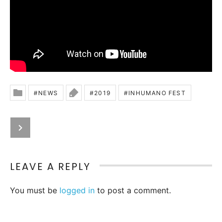
NEWS
2019
INHUMANO FEST
Posted In
Tagged
Next: DRAWBACKS – “Basics”: emotio
Post navigation
LEAVE A REPLY
You must be
logged in
to post a comment.